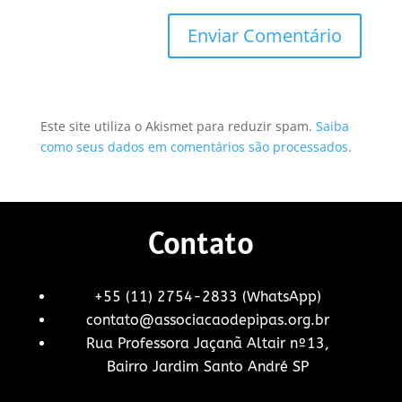
Este site utiliza o Akismet para reduzir spam.
Saiba
como seus dados em comentários são processados
.
Contato
+55 (11) 2754-2833 (WhatsApp)
contato@associacaodepipas.org.br
Rua Professora Jaçanã Altair nº13,
Bairro Jardim Santo André SP