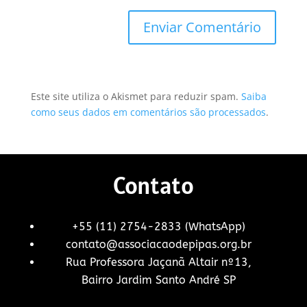
Este site utiliza o Akismet para reduzir spam.
Saiba
como seus dados em comentários são processados
.
Contato
+55 (11) 2754-2833 (WhatsApp)
contato@associacaodepipas.org.br
Rua Professora Jaçanã Altair nº13,
Bairro Jardim Santo André SP